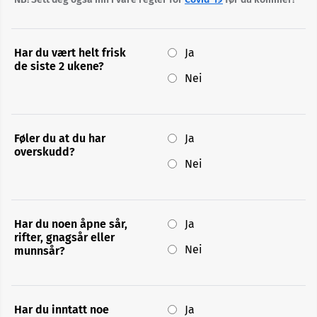
booking
Timebestilling
Har du vært helt frisk
Ja
de siste 2 ukene?
Nei
Her
kan
du
gi
Føler du at du har
Ja
blod
overskudd?
Nei
Selvtest:
Kan
jeg
gi
Har du noen åpne sår,
Ja
blod
rifter, gnagsår eller
idag?
Nei
munnsår?
Har du inntatt noe
Ja