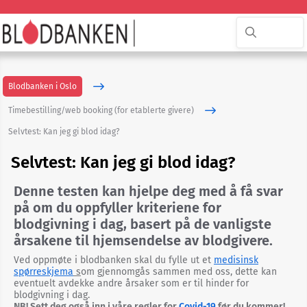
Blodbanken i Oslo
Timebestilling/web booking (for etablerte givere)
Selvtest: Kan jeg gi blod idag?
Selvtest: Kan jeg gi blod idag?
Denne testen kan hjelpe deg med å få svar
på om du oppfyller kriteriene for
blodgivning i dag, basert på de vanligste
årsakene til hjemsendelse av blodgivere.
Kontakt
Ved oppmøte i blodbanken skal du fylle ut et
medisinsk
oss
spørreskjema
s
om gjennomgås sammen med oss, dette kan
eventuelt avdekke andre årsaker som er til hinder for
blodgivning i dag.
Web-
NB! Sett deg også inn i våre regler for
Covid-19
før du kommer!