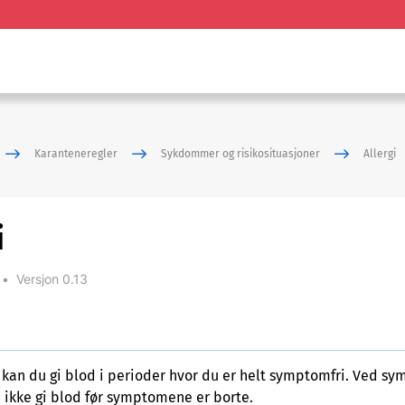
Karanteneregler
Sykdommer og risikosituasjoner
Allergi
i
•
Versjon 0.13
i kan du gi blod i perioder hvor du er helt symptomfri. Ved s
u ikke gi blod før symptomene er borte.