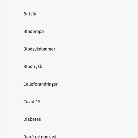
Bittsår
Blodpropp
Blodsykdommer
Blodtrykk
Celleforandringer
Covid-19
Diabetes
Diaré og oppkast