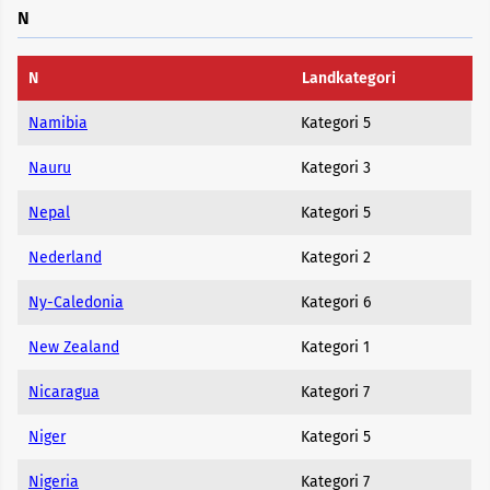
N
N
Landkategori
Namibia
Kategori 5
Nauru
Kategori 3
Nepal
Kategori 5
Nederland
Kategori 2
Ny-Caledonia
Kategori 6
New Zealand
Kategori 1
Nicaragua
Kategori 7
Niger
Kategori 5
Nigeria
Kategori 7