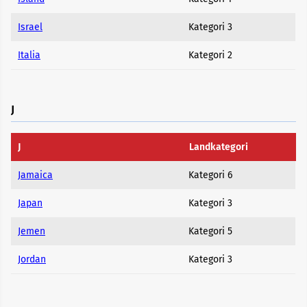
Israel
Kategori 3
Italia
Kategori 2
J
J
Landkategori
Jamaica
Kategori 6
Japan
Kategori 3
Jemen
Kategori 5
Jordan
Kategori 3