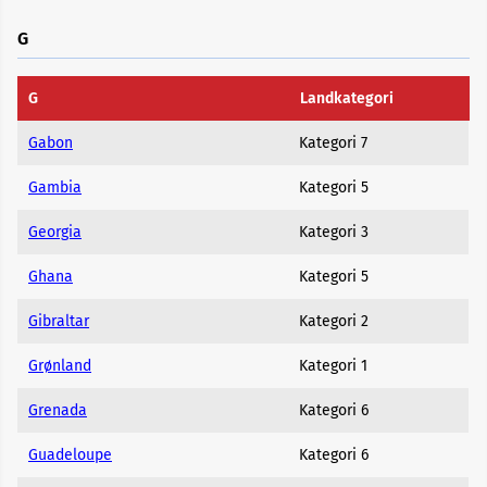
G
G
Landkategori
Gabon
Kategori 7
Gambia
Kategori 5
Georgia
Kategori 3
Ghana
Kategori 5
Gibraltar
Kategori 2
Grønland
Kategori 1
Grenada
Kategori 6
Guadeloupe
Kategori 6