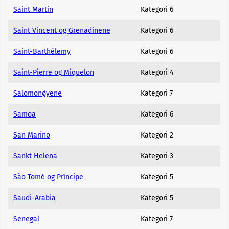
Saint Martin
Kategori 6
Saint Vincent og Grenadinene
Kategori 6
Saint-Barthélemy
Kategori 6
Saint-Pierre og Miquelon
Kategori 4
Salomonøyene
Kategori 7
Samoa
Kategori 6
San Marino
Kategori 2
Sankt Helena
Kategori 3
São Tomé og Príncipe
Kategori 5
Saudi-Arabia
Kategori 5
Senegal
Kategori 7