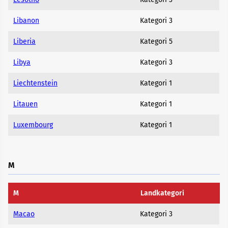
Libanon
Kategori 3
Liberia
Kategori 5
Libya
Kategori 3
Liechtenstein
Kategori 1
Litauen
Kategori 1
Luxembourg
Kategori 1
M
M
Landkategori
Macao
Kategori 3