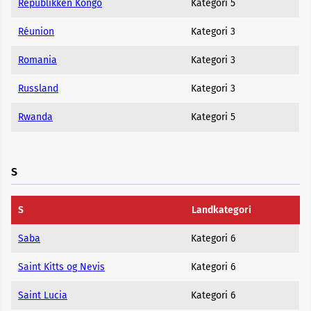
Republikken Kongo
Kategori 5
Réunion
Kategori 3
Romania
Kategori 3
Russland
Kategori 3
Rwanda
Kategori 5
S
S
Landkategori
Saba
Kategori 6
Saint Kitts og Nevis
Kategori 6
Saint Lucia
Kategori 6