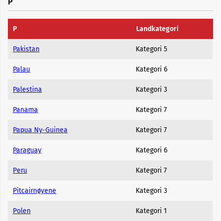
P
P
Landkategori
Pakistan
Kategori 5
Palau
Kategori 6
Palestina
Kategori 3
Panama
Kategori 7
Papua Ny-Guinea
Kategori 7
Paraguay
Kategori 6
Peru
Kategori 7
Pitcairnøyene
Kategori 3
Polen
Kategori 1