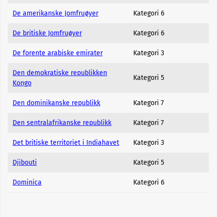
De amerikanske Jomfruøyer
Kategori 6
De britiske Jomfruøyer
Kategori 6
De forente arabiske emirater
Kategori 3
Den demokratiske republikken
Kategori 5
Kongo
Den dominikanske republikk
Kategori 7
Den sentralafrikanske republikk
Kategori 7
Det britiske territoriet i Indiahavet
Kategori 3
Djibouti
Kategori 5
Dominica
Kategori 6