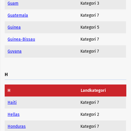
Guam
Kategori 3
Guatemala
Kategori 7
Guinea
Kategori 5
Guinea-Bissau
Kategori 7
Guyana
Kategori 7
H
H
Landkategori
Haiti
Kategori 7
Hellas
Kategori 2
Honduras
Kategori 7