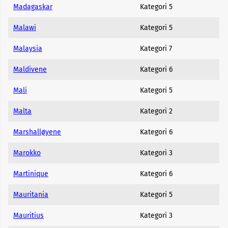
Madagaskar
Kategori 5
Malawi
Kategori 5
Malaysia
Kategori 7
Maldivene
Kategori 6
Mali
Kategori 5
Malta
Kategori 2
Marshalløyene
Kategori 6
Marokko
Kategori 3
Martinique
Kategori 6
Mauritania
Kategori 5
Mauritius
Kategori 3