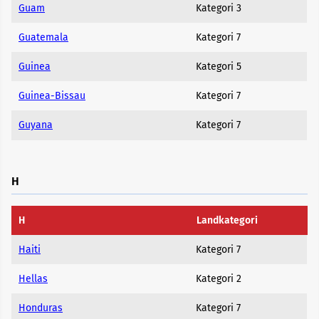
Guam
Kategori 3
Guatemala
Kategori 7
Guinea
Kategori 5
Guinea-Bissau
Kategori 7
Guyana
Kategori 7
H
H
Landkategori
Haiti
Kategori 7
Hellas
Kategori 2
Honduras
Kategori 7