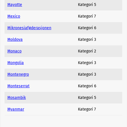
Mayotte
Kategori 5
Mexico
Kategori 7
Mikronesiaføderasjonen
Kategori 6
Moldova
Kategori 3
Monaco
Kategori 2
Mongolia
Kategori 3
Montenegro
Kategori 3
Monteserrat
Kategori 6
Mosambik
Kategori 5
Myanmar
Kategori 7