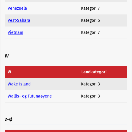
Venezuela
Kategori 7
Vest-Sahara
Kategori 5
Vietnam
Kategori 7
W
W
Landkategori
Wake Island
Kategori 3
Wallis- og Futunaøyene
Kategori 3
Z-Ø