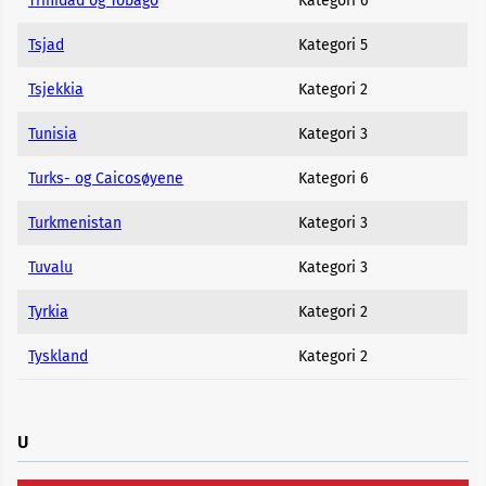
Trinidad og Tobago
Kategori 6
Tsjad
Kategori 5
Tsjekkia
Kategori 2
Tunisia
Kategori 3
Turks- og Caicosøyene
Kategori 6
Turkmenistan
Kategori 3
Tuvalu
Kategori 3
Tyrkia
Kategori 2
Tyskland
Kategori 2
U