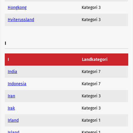
Hongkong
Kategori 3
Hviterussland
Kategori 3
I
I
Landkategori
India
Kategori 7
Indonesia
Kategori 7
Iran
Kategori 3
Irak
Kategori 3
Irland
Kategori 1
Island
Kategori 1