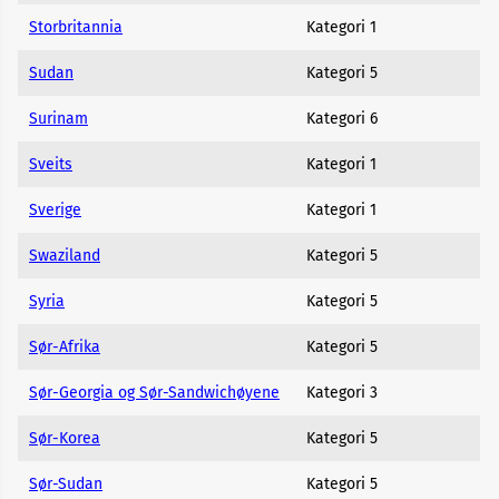
Storbritannia
Kategori 1
Sudan
Kategori 5
Surinam
Kategori 6
Sveits
Kategori 1
Sverige
Kategori 1
Swaziland
Kategori 5
Syria
Kategori 5
Sør-Afrika
Kategori 5
Sør-Georgia og Sør-Sandwichøyene
Kategori 3
Sør-Korea
Kategori 5
Sør-Sudan
Kategori 5