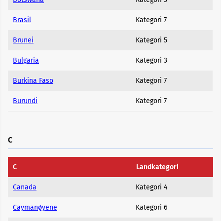
Brasil
Kategori 7
Brunei
Kategori 5
Bulgaria
Kategori 3
Burkina Faso
Kategori 7
Burundi
Kategori 7
C
C
Landkategori
Canada
Kategori 4
Caymanøyene
Kategori 6