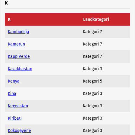
K
K
Landkategori
Kambodsja
Kategori 7
Kamerun
Kategori 7
Kapp Verde
Kategori 7
Kazakhastan
Kategori 3
Kenya
Kategori 5
Kina
Kategori 3
Kirgisistan
Kategori 3
Kiribati
Kategori 3
Kokosøyene
Kategori 3