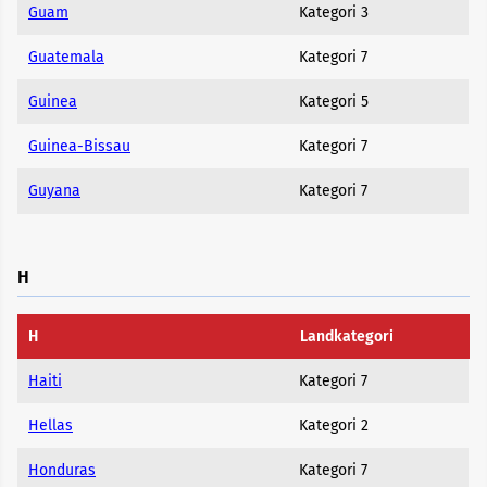
Guam
Kategori 3
Guatemala
Kategori 7
Guinea
Kategori 5
Guinea-Bissau
Kategori 7
Guyana
Kategori 7
H
H
Landkategori
Haiti
Kategori 7
Hellas
Kategori 2
Honduras
Kategori 7