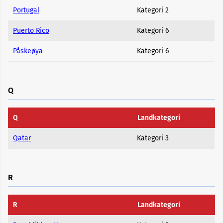
Portugal
Kategori 2
Puerto Rico
Kategori 6
Påskeøya
Kategori 6
Q
Q
Landkategori
Qatar
Kategori 3
R
R
Landkategori