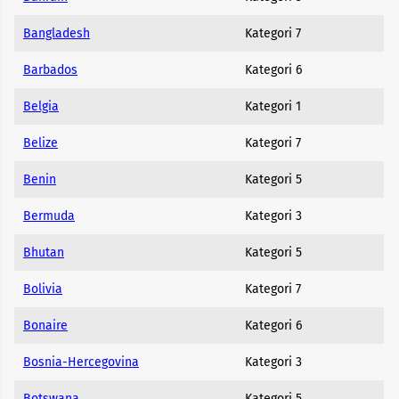
Bangladesh
Kategori 7
Barbados
Kategori 6
Belgia
Kategori 1
Belize
Kategori 7
Benin
Kategori 5
Bermuda
Kategori 3
Bhutan
Kategori 5
Bolivia
Kategori 7
Bonaire
Kategori 6
Bosnia-Hercegovina
Kategori 3
Botswana
Kategori 5