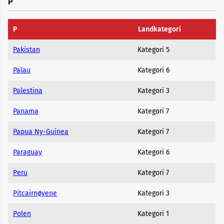
P
P
Landkategori
Pakistan
Kategori 5
Palau
Kategori 6
Palestina
Kategori 3
Panama
Kategori 7
Papua Ny-Guinea
Kategori 7
Paraguay
Kategori 6
Peru
Kategori 7
Pitcairnøyene
Kategori 3
Polen
Kategori 1