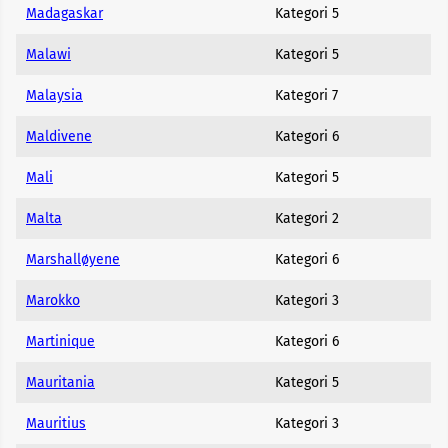
Madagaskar
Kategori 5
Malawi
Kategori 5
Malaysia
Kategori 7
Maldivene
Kategori 6
Mali
Kategori 5
Malta
Kategori 2
Marshalløyene
Kategori 6
Marokko
Kategori 3
Martinique
Kategori 6
Mauritania
Kategori 5
Mauritius
Kategori 3