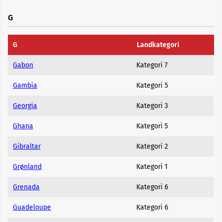
G
G
Landkategori
Gabon
Kategori 7
Gambia
Kategori 5
Georgia
Kategori 3
Ghana
Kategori 5
Gibraltar
Kategori 2
Grønland
Kategori 1
Grenada
Kategori 6
Guadeloupe
Kategori 6