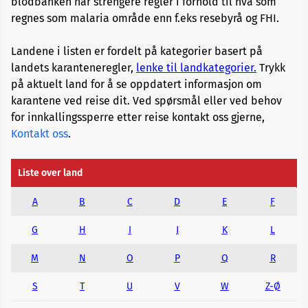
annen
blodbanken har strengere regler i forhold til hva som
kontakt
regnes som malaria område enn f.eks resebyrå og FHI.
med
helsevesenet
Landene i listen er fordelt på kategorier basert på
landets karanteneregler,
lenke til landkategorier.
Trykk
på aktuelt land for å se oppdatert informasjon om
karantene ved reise dit. Ved spørsmål eller ved behov
for innkallingssperre etter reise kontakt oss gjerne,
Kontakt oss
.
Liste over land
A
B
C
D
E
F
G
H
I
J
K
L
M
N
O
P
Q
R
S
T
U
V
W
Z-Ø