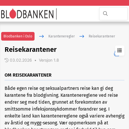
Blodbanken i Oslo
Karanteneregler
Reisekarantener
Reisekarantener
03.02.2026
•
Versjon 1.8
Reisekarantener
OM REISEKARANTENER
Medisiner
Både egen reise og seksualpartners reise kan gi deg
Sykdommer
karantene fra blodgivning. Karantenereglene ved reise
og
endrer seg med tiden, grunnet at forekomsten av
risikosituasjoner
smittsomme infeksjonssykdommer forandrer seg. I
enkelte land kan karantenereglene også variere avhengig
Legeundersøkelser
av årstid og mygg-sesong. Vær oppmerksom på at
og