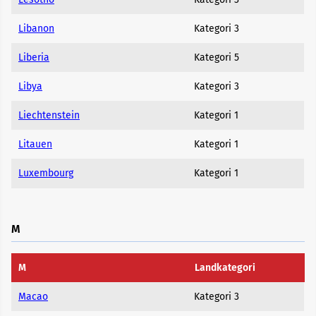
Libanon
Kategori 3
Liberia
Kategori 5
Libya
Kategori 3
Liechtenstein
Kategori 1
Litauen
Kategori 1
Luxembourg
Kategori 1
M
M
Landkategori
Macao
Kategori 3