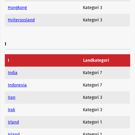
Hongkong
Kategori 3
Hviterussland
Kategori 3
I
I
Landkategori
India
Kategori 7
Indonesia
Kategori 7
Iran
Kategori 3
Irak
Kategori 3
Irland
Kategori 1
Island
Kategori 1