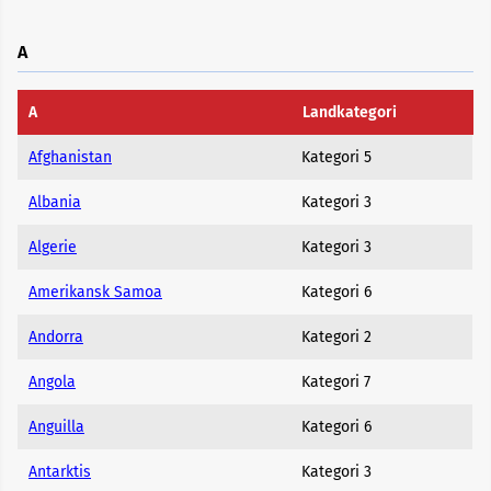
A
A
Landkategori
Afghanistan
Kategori 5
Albania
Kategori 3
Algerie
Kategori 3
Amerikansk Samoa
Kategori 6
Andorra
Kategori 2
Angola
Kategori 7
Anguilla
Kategori 6
Antarktis
Kategori 3