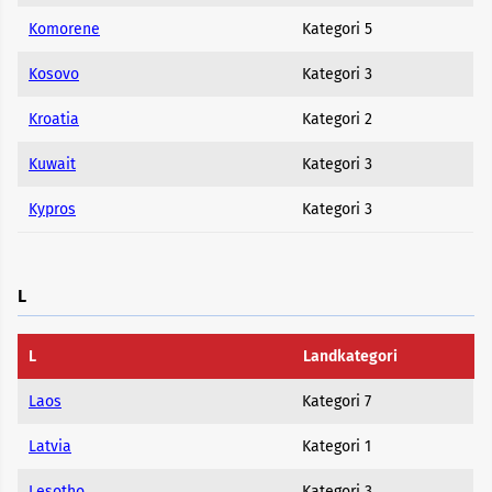
Komorene
Kategori 5
Kosovo
Kategori 3
Kroatia
Kategori 2
Kuwait
Kategori 3
Kypros
Kategori 3
L
L
Landkategori
Laos
Kategori 7
Latvia
Kategori 1
Lesotho
Kategori 3