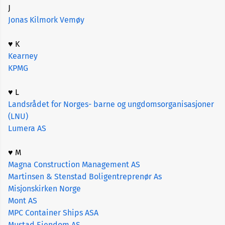
J
Jonas Kilmork Vemøy
♥ K
Kearney
KPMG
♥ L
Landsrådet for Norges- barne og ungdomsorganisasjoner
(LNU)
Lumera AS
♥ M
Magna Construction Management AS
Martinsen & Stenstad Boligentreprenør As
Misjonskirken Norge
Mont AS
MPC Container Ships ASA
Mustad Eiendom AS