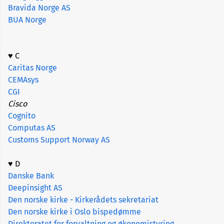
Bravida Norge AS
Skap
fellesskap
BUA Norge
og
engasjement
♥ C
Vanlige
Caritas Norge
spørsmål
CEMAsys
og
svar
CGI
Cisco
Cognito
Computas AS
Customs Support Norway AS
♥ D
Danske Bank
Deepinsight AS
Den norske kirke - Kirkerådets sekretariat
Den norske kirke i Oslo bispedømme
Direktoratet for forvaltning og økonomistyring