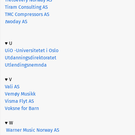
Tiram Consulting AS
TMC Compressors AS
t
woday AS
♥ U
UiO -Universitetet i Oslo
Utdanningsdirektoratet
Utlendingsnemnda
♥ V
Vali AS
Vemøy Musikk
Visma Flyt AS
Voksne for Barn
♥ W
Warner Music Norway AS