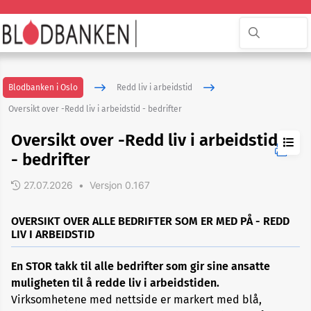
Blodbanken i Oslo
Redd liv i arbeidstid
Oversikt over -Redd liv i arbeidstid - bedrifter
Oversikt over -Redd liv i arbeidstid
- bedrifter
27.07.2026
•
Versjon 0.167
Redd
OVERSIKT OVER ALLE BEDRIFTER SOM ER MED PÅ - REDD
liv
LIV I ARBEIDSTID
i
arbeidstid
En STOR takk til alle bedrifter som gir sine ansatte
muligheten til å redde liv i arbeidstiden.
Registrer
Virksomhetene med nettside er markert med blå,
din-