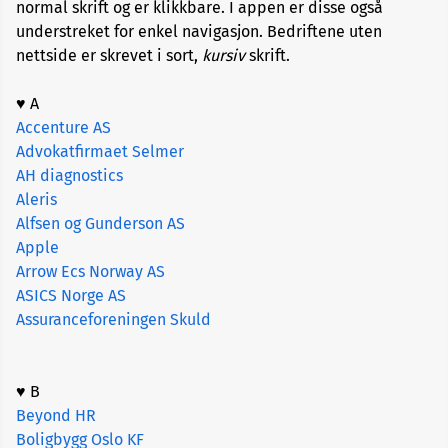
Redd
normal skrift og er klikkbare. I appen er disse også
liv
understreket for enkel navigasjon. Bedriftene uten
i
nettside er skrevet i sort,
kursiv
skrift.
arbeidstid-
bedrift
her
♥ A
Accenture AS
Oversikt
Advokatfirmaet Selmer
over
AH diagnostics
-
Aleris
Redd
liv
Alfsen og Gunderson AS
i
Apple
arbeidstid
-
Arrow Ecs Norway AS
bedrifter
ASICS Norge AS
Assuranceforeningen Skuld
Om
redd
liv
♥ B
i
arbeidstid
Beyond HR
Boligbygg Oslo KF