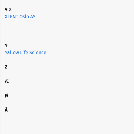
♥ X
XLENT Oslo AS
Y
Yallow Life Science
Z
Æ
Ø
Å