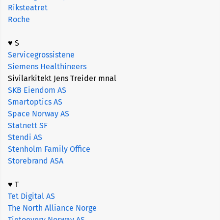
Riksteatret
Roche
♥ S
Servicegrossistene
Siemens Healthineers
Sivilarkitekt Jens Treider mnal
SKB Eiendom AS
Smartoptics AS
Space Norway AS
Statnett SF
Stendi AS
Stenholm Family Office
Storebrand ASA
♥ T
Tet Digital AS
The North Alliance Norge
Tietoevery Norway AS