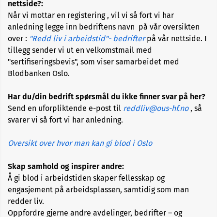
nettside?:
Når vi mottar en registering , vil vi så fort vi har
anledning legge inn bedriftens navn på vår oversikten
over :
"Redd liv i arbeidstid"- bedrifter
på vår nettside. I
tillegg sender vi ut en velkomstmail med
"sertifiseringsbevis", som viser samarbeidet med
Blodbanken Oslo.
Har du/din bedrift spørsmål du ikke finner svar på her?
Send en uforpliktende e-post til
reddliv@ous-hf.no
, så
svarer vi så fort vi har anledning.
Oversikt over hvor man kan gi blod i Oslo
Skap samhold og inspirer andre:
Å gi blod i arbeidstiden skaper fellesskap og
engasjement på arbeidsplassen, samtidig som man
redder liv.
Oppfordre gjerne andre avdelinger, bedrifter – og