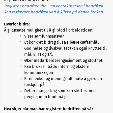
fellesskap
og
Registrer bedriften din – en kontaktperson i bedriften
engasjement
kan registrere bedriften ved å klikke på denne lenken
Hvorfor bidra:
Vanlige
spørsmål
Å gi ansatte mulighet til å gi blod i arbeidstiden:
og
Viser samfunnsansvar
svar
Et konkret bidrag til
FNs bærekraftsmål
3 :
God helse og livskvalitet (kan også knyttes til
mål: 8, 11 og 17).
Øker medarbeiderengasjement og stolthet
Kan brukes i både intern og ekstern
kommunikasjon
Er en enkel og meningsfull måte å gjøre en
forskjell på
Det er mange ting som kan støttes med
penger, men blod må gis.
Hva skjer når man har registert bedriften på vår