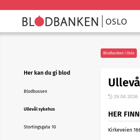
Blodbanken i Oslo
Her kan du gi blod
Ullev
Blodbussen
29.06.2026
Ullevål sykehus
HER FIN
Stortingsgata 10
Kirkeveien 166