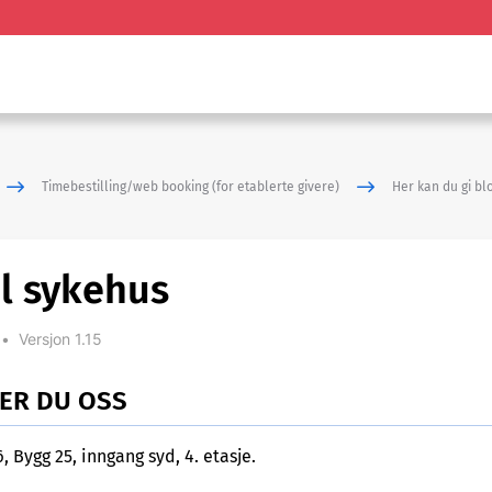
Timebestilling/web booking (for etablerte givere)
Her kan du gi bl
ål sykehus
•
Versjon 1.15
NER DU OSS
, Bygg 25, inngang syd, 4. etasje.