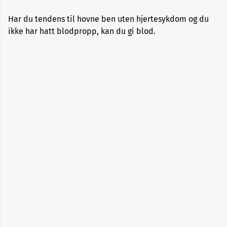
Har du tendens til hovne ben uten hjertesykdom og du
Alopecia
ikke har hatt blodpropp, kan du gi blod.
Aneurisme
Angst
og
depresjon
Apekopper
Belastningssykdommer
Benbrudd
Besvimelse