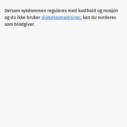
Dersom sykdommen reguleres med kosthold og mosjon
Alopecia
og du ikke bruker
diabetesmedisiner
,
kan du vurderes
som blodgiver.
Aneurisme
Angst
og
depresjon
Apekopper
Belastningssykdommer
Benbrudd
Besvimelse