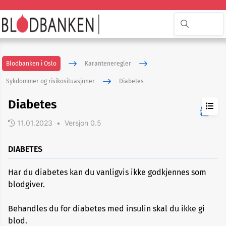
Blodbanken i Oslo
Karanteneregler
Sykdommer og risikosituasjoner
Diabetes
Diabetes
11.01.2023
•
Versjon 0.5
ADHD
DIABETES
Har du diabetes kan du vanligvis ikke godkjennes som
Akupunktur
blodgiver.
eller
nålbehandling
Behandles du for diabetes med insulin skal du ikke gi
blod.
Allergi