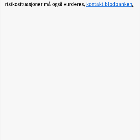
risikosituasjoner må også vurderes,
kontakt blodbanken
.
Alopecia
Aneurisme
Angst
og
depresjon
Apekopper
Belastningssykdommer
Benbrudd
Besvimelse