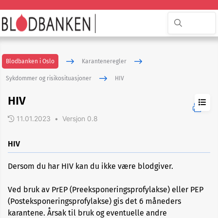
Blodbanken i Oslo
Karanteneregler
Sykdommer og risikosituasjoner
HIV
HIV
11.01.2023
•
Versjon 0.8
ADHD
HIV
Dersom du har HIV kan du ikke være blodgiver.
Akupunktur
eller
nålbehandling
Ved bruk av PrEP (Preeksponeringsprofylakse) eller PEP
(Posteksponeringsprofylakse) gis det 6 måneders
karantene. Årsak til bruk og eventuelle andre
Allergi