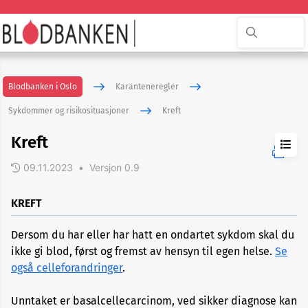
Blodbanken i Oslo
Karanteneregler
Sykdommer og risikosituasjoner
Kreft
Kreft
09.11.2023
•
Versjon 0.9
ADHD
KREFT
Dersom du har eller har hatt en ondartet sykdom skal du
Akupunktur
ikke gi blod, først og fremst av hensyn til egen helse.
Se
eller
nålbehandling
også celleforandringer
.
Unntaket er basalcellecarcinom, ved sikker diagnose kan
Allergi