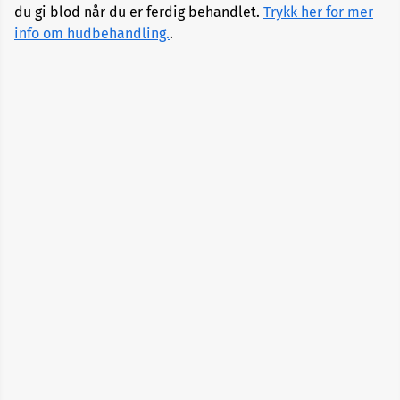
du gi blod når du er ferdig behandlet.
Trykk her for mer
info om hudbehandling.
.
Alopecia
Aneurisme
Angst
og
depresjon
Apekopper
Belastningssykdommer
Benbrudd
Besvimelse