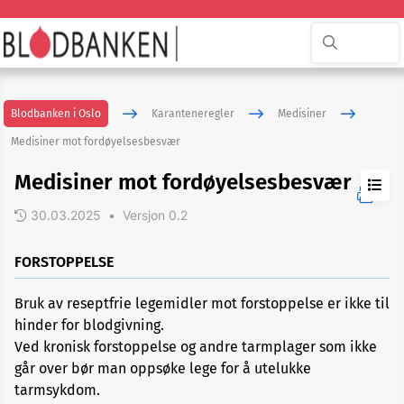
Blodbanken i Oslo
Karanteneregler
Medisiner
Medisiner mot fordøyelsesbesvær
Medisiner mot fordøyelsesbesvær
30.03.2025
•
Versjon 0.2
Allergi
og
astmamedisiner
FORSTOPPELSE
Antibiotika
Bruk av reseptfrie legemidler mot forstoppelse er ikke til
hinder for blodgivning.
Ved kronisk forstoppelse og andre tarmplager som ikke
Antidepressiva
går over bør man oppsøke lege for å utelukke
tarmsykdom.
Blodfortynnende