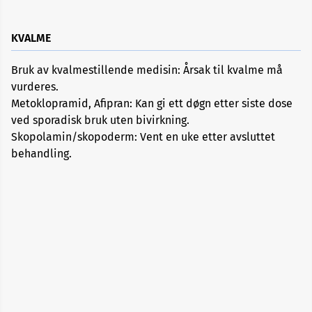
KVALME
Blodtrykksmedisiner
Bruk av kvalmestillende medisin: Årsak til kvalme må
Diabetesmedisiner
vurderes.
Metoklopramid, Afipran: Kan gi ett døgn etter siste dose
Hormonpreparater
ved sporadisk bruk uten bivirkning.
Skopolamin/skopoderm: Vent en uke etter avsluttet
behandling.
Hudbehandling
Kolesterolsenkende
Kortisonpreparater
Medisiner
mot
fordøyelsesbesvær