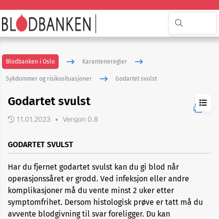
Blodbanken i Oslo
Karanteneregler
Sykdommer og risikosituasjoner
Godartet svulst
Godartet svulst
11.01.2023
•
Versjon 0.8
ADHD
GODARTET SVULST
Har du fjernet godartet svulst kan du gi blod når
Akupunktur
operasjonssåret er grodd. Ved infeksjon eller andre
eller
nålbehandling
komplikasjoner må du vente minst 2 uker etter
symptomfrihet. Dersom histologisk prøve er tatt må du
avvente blodgivning til svar foreligger. Du kan
Allergi