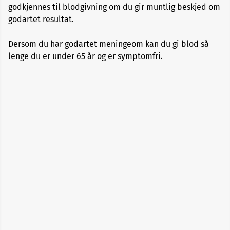
godkjennes til blodgivning om du gir muntlig beskjed om
godartet resultat.
Alopecia
Dersom du har godartet meningeom kan du gi blod så
Aneurisme
lenge du er under 65 år og er symptomfri.
Angst
og
depresjon
Apekopper
Belastningssykdommer
Benbrudd
Besvimelse