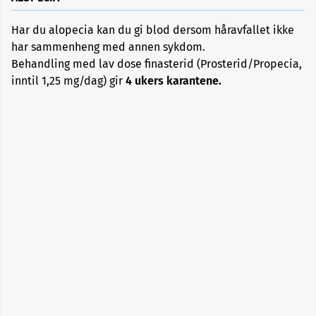
Har du alopecia kan du gi blod dersom håravfallet ikke
Alopecia
har sammenheng med annen sykdom.
Behandling med lav dose finasterid (Prosterid/Propecia,
Aneurisme
inntil 1,25 mg/dag) gir
4 ukers karantene.
Angst
og
depresjon
Apekopper
Belastningssykdommer
Benbrudd
Besvimelse