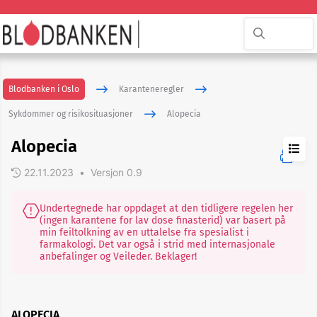
Blodbanken i Oslo
Karanteneregler
Sykdommer og risikosituasjoner
Alopecia
Alopecia
22.11.2023
•
Versjon 0.9
ADHD
Undertegnede har oppdaget at den tidligere regelen her
(ingen karantene for lav dose finasterid) var basert på
min feiltolkning av en uttalelse fra spesialist i
farmakologi. Det var også i strid med internasjonale
Akupunktur
anbefalinger og Veileder. Beklager!
eller
nålbehandling
Allergi
ALOPECIA