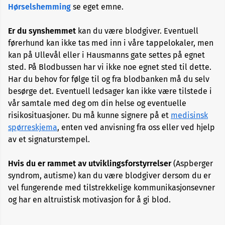
Hørselshemming
se eget emne.
Alopecia
Er du synshemmet
kan du være blodgiver. Eventuell
førerhund kan ikke tas med inn i våre tappelokaler, men
Aneurisme
kan på Ullevål eller i Hausmanns gate settes på egnet
sted. På Blodbussen har vi ikke noe egnet sted til dette.
Har du behov for følge til og fra blodbanken må du selv
Angst
besørge det. Eventuell ledsager kan ikke være tilstede i
og
depresjon
vår samtale med deg om din helse og eventuelle
risikosituasjoner. Du må kunne signere på et
medisinsk
spørreskjema
, enten ved anvisning fra oss eller ved hjelp
Apekopper
av et signaturstempel.
Belastningssykdommer
Hvis du er rammet av utviklingsforstyrrelser
(Aspberger
syndrom, autisme) kan du være blodgiver dersom du er
Benbrudd
vel fungerende med tilstrekkelige kommunikasjonsevner
og har en altruistisk motivasjon for å gi blod.
Besvimelse