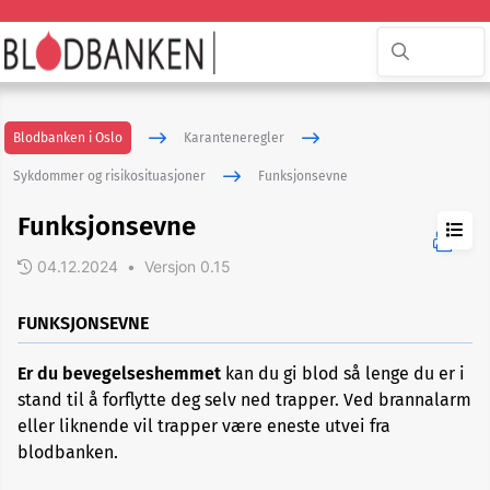
Blodbanken i Oslo
Karanteneregler
Sykdommer og risikosituasjoner
Funksjonsevne
Funksjonsevne
04.12.2024
•
Versjon 0.15
ADHD
FUNKSJONSEVNE
Er du bevegelseshemmet
kan du gi blod så lenge du er i
Akupunktur
stand til å forflytte deg selv ned trapper. Ved brannalarm
eller
nålbehandling
eller liknende vil trapper være eneste utvei fra
blodbanken.
Allergi