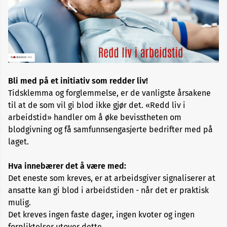
i
arbeidstid-
bedrift
her
Oversikt
over
-
Bli med på et initiativ som redder liv!
Redd
Tidsklemma og forglemmelse, er de vanligste årsakene
liv
i
til at de som vil gi blod ikke gjør det. «Redd liv i
arbeidstid
arbeidstid» handler om å øke bevisstheten om
-
bedrifter
blodgivning og få samfunnsengasjerte bedrifter med på
laget.
Om
Hva innebærer det å være med:
redd
liv
Det eneste som kreves, er at arbeidsgiver signaliserer at
i
ansatte kan gi blod i arbeidstiden - når det er praktisk
arbeidstid
mulig.
Det kreves ingen faste dager, ingen kvoter og ingen
Skap
forpliktelser utover dette.