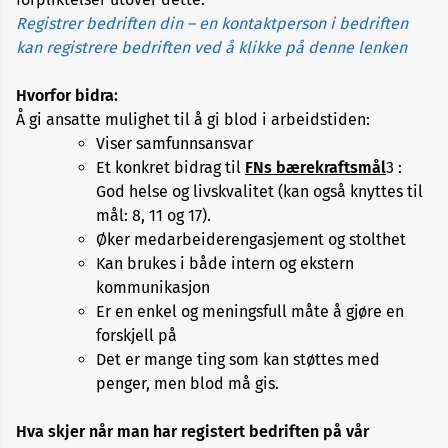
fellesskap
og
Registrer bedriften din – en kontaktperson i bedriften
engasjement
kan registrere bedriften ved å klikke på denne lenken
Hvorfor bidra:
Vanlige
spørsmål
Å gi ansatte mulighet til å gi blod i arbeidstiden:
og
Viser samfunnsansvar
svar
Et konkret bidrag til
FNs bærekraftsmål
3 :
God helse og livskvalitet (kan også knyttes til
mål: 8, 11 og 17).
Øker medarbeiderengasjement og stolthet
Kan brukes i både intern og ekstern
kommunikasjon
Er en enkel og meningsfull måte å gjøre en
forskjell på
Det er mange ting som kan støttes med
penger, men blod må gis.
Hva skjer når man har registert bedriften på vår