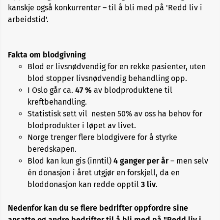
kanskje også konkurrenter – til å bli med på 'Redd liv i
arbeidstid'.
Fakta om blodgivning
Blod er livsnødvendig for en rekke pasienter, uten
blod stopper livsnødvendig behandling opp.
I Oslo går ca.
47 %
av blodproduktene til
kreftbehandling.
Statistisk sett vil nesten 50% av oss ha behov for
blodprodukter i løpet av livet.
Norge trenger flere blodgivere for å styrke
beredskapen.
Blod kan kun gis (inntil)
4 ganger per år
– men selv
én donasjon i året utgjør en forskjell, da en
bloddonasjon kan redde opptil
3 liv
.
Nedenfor kan du se flere bedrifter oppfordre sine
ansatte og andre bedrifter til å bli med på "Redd liv i