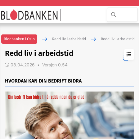
Blodbanken i Oslo
Redd liv i arbeidstid
Redd liv i arbeidstid
Redd liv i arbeidstid
08.04.2026
•
Versjon 0.54
HVORDAN KAN DIN BEDRIFT BIDRA
Redd
liv
i
arbeidstid
Registrer
din-
Redd
liv