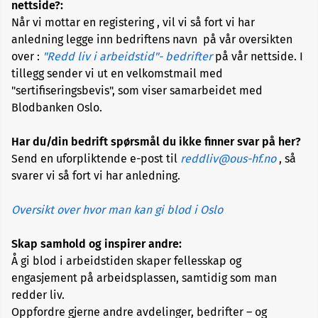
nettside?:
Når vi mottar en registering , vil vi så fort vi har
anledning legge inn bedriftens navn på vår oversikten
over :
"Redd liv i arbeidstid"- bedrifter
på vår nettside. I
tillegg sender vi ut en velkomstmail med
"sertifiseringsbevis", som viser samarbeidet med
Blodbanken Oslo.
Har du/din bedrift spørsmål du ikke finner svar på her?
Send en uforpliktende e-post til
reddliv@ous-hf.no
, så
svarer vi så fort vi har anledning.
Oversikt over hvor man kan gi blod i Oslo
Skap samhold og inspirer andre:
Å gi blod i arbeidstiden skaper fellesskap og
engasjement på arbeidsplassen, samtidig som man
redder liv.
Oppfordre gjerne andre avdelinger, bedrifter – og