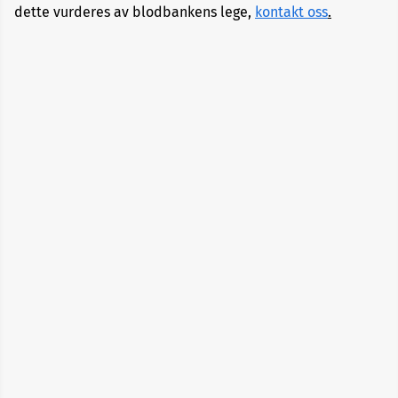
dette vurderes av blodbankens lege,
kontakt oss
.
Alopecia
Aneurisme
Angst
og
depresjon
Apekopper
Belastningssykdommer
Benbrudd
Besvimelse