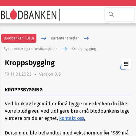
Blodbanken i Oslo
Karanteneregler
Sykdommer og risikosituasjoner
Kroppsbygging
Kroppsbygging
11.01.2023
•
Versjon 0.5
ADHD
KROPPSBYGGING
Ved bruk av legemidler for å bygge muskler kan du ikke
Akupunktur
være blodgiver. Ved tidligere bruk må blodbankens lege
eller
nålbehandling
vurdere om du er egnet,
kontakt oss
.
Dersom du ble behandlet med veksthormon før 1989 må
Allergi